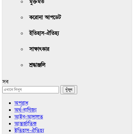
মুক্তমত
করোনা আপডেট
ইতিহাস-ঐতিহ্য
সাক্ষাৎকার
শ্রদ্ধাঞ্জলি
সব
অপরাধ
অর্থ-বাণিজ্য
আইন-আদালত
আন্তর্জাতিক
ইতিহাস-ঐতিহ্য