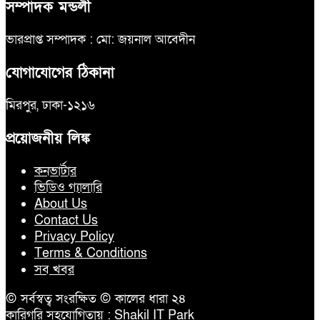
সম্পাদক মন্ডলী
ভারপ্রাপ্ত সম্পাদক : মো: জয়নাল আবেদীন
যোগাযোগের ঠিকানা
মিরপুর, ঢাকা-১২১৬
প্রয়োজনীয় লিঙ্ক
কনভার্টার
ভিডিও গ্যালারি
About Us
Contact Us
Privacy Policy
Terms & Conditions
সব খবর
© সর্বস্বত্ব সংরক্ষিত © কালের ধারা ২৪
কারিগরি সহযোগিতায় :
Shakil IT Park