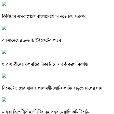
কিলিয়ান এমবাপেকে বাংলাদেশে আনতে চায় সরকার
বাংলাদেশের দ্রুত ৬ উইকেটের পতন
ছাত্র-ছাত্রীদের উপবৃত্তির টাকা নিয়ে সতর্কীকরণ বিজ্ঞপ্তি
সিলেটে চালের বাজার লাগামহীন,লাফি-লাফি বাড়ছে চালের দাম
মাগুরা রিপোর্টার্স ইউনিটির দুই বছর মেয়াদি কমিটি গঠন