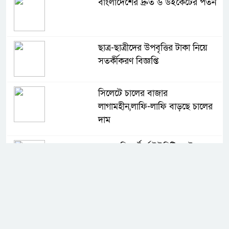
বাংলাদেশের দ্রুত ৬ উইকেটের পতন
ছাত্র-ছাত্রীদের উপবৃত্তির টাকা নিয়ে
সতর্কীকরণ বিজ্ঞপ্তি
সিলেটে চালের বাজার
লাগামহীন,লাফি-লাফি বাড়ছে চালের
দাম
মাগুরা রিপোর্টার্স ইউনিটির দুই বছর
মেয়াদি কমিটি গঠন
কে হচ্ছেন পরবর্তী আইজিপি