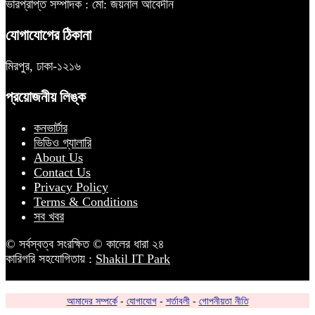
ভারপ্রাপ্ত সম্পাদক : মো: জয়নাল আবেদীন
যোগাযোগের ঠিকানা
মিরপুর, ঢাকা-১২১৬
প্রয়োজনীয় লিঙ্ক
কনভার্টার
ভিডিও গ্যালারি
About Us
Contact Us
Privacy Policy
Terms & Conditions
সব খবর
© সর্বস্বত্ব সংরক্ষিত © কালের ধারা ২৪
কারিগরি সহযোগিতায় :
Shakil IT Park
আমাদের সম্পর্কে
-
যোগাযোগ
-
শর্তাবলী
-
গোপনীয়তা নীতি