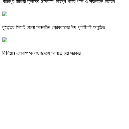
গাজীপুর মিডিয়া ক্লাবের উদ্যোগে বিশুদ্ধ খাবার পানি ও স্যালাইন বিতরণ
বৃহত্তর সিলেট জেলা অনলাইন প্রেক্লাবের ঈদ পুনর্মিলনী অনুষ্ঠিত
কিলিয়ান এমবাপেকে বাংলাদেশে আনতে চায় সরকার