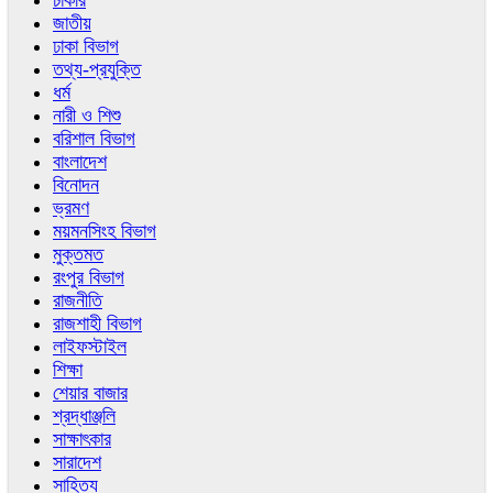
চাকরি
জাতীয়
ঢাকা বিভাগ
তথ্য-প্রযুক্তি
ধর্ম
নারী ও শিশু
বরিশাল বিভাগ
বাংলাদেশ
বিনোদন
ভ্রমণ
ময়মনসিংহ বিভাগ
মুক্তমত
রংপুর বিভাগ
রাজনীতি
রাজশাহী বিভাগ
লাইফস্টাইল
শিক্ষা
শেয়ার বাজার
শ্রদ্ধাঞ্জলি
সাক্ষাৎকার
সারাদেশ
সাহিত্য