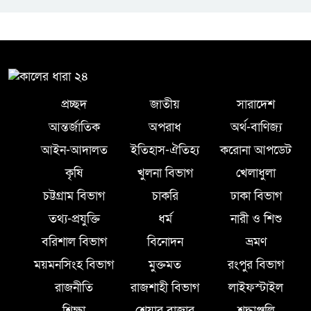
প্রচ্ছদ
জাতীয়
সারাদেশ
আন্তর্জাতিক
অপরাধ
অর্থ-বাণিজ্য
আইন-আদালত
ইতিহাস-ঐতিহ্য
করোনা আপডেট
কৃষি
খুলনা বিভাগ
খেলাধুলা
চট্টগ্রাম বিভাগ
চাকরি
ঢাকা বিভাগ
তথ্য-প্রযুক্তি
ধর্ম
নারী ও শিশু
বরিশাল বিভাগ
বিনোদন
ভ্রমণ
ময়মনসিংহ বিভাগ
মুক্তমত
রংপুর বিভাগ
রাজনীতি
রাজশাহী বিভাগ
লাইফস্টাইল
শিক্ষা
শেয়ার বাজার
শ্রদ্ধাঞ্জলি