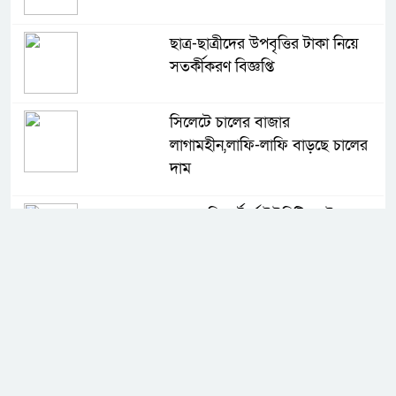
ছাত্র-ছাত্রীদের উপবৃত্তির টাকা নিয়ে
সতর্কীকরণ বিজ্ঞপ্তি
সিলেটে চালের বাজার
লাগামহীন,লাফি-লাফি বাড়ছে চালের
দাম
মাগুরা রিপোর্টার্স ইউনিটির দুই বছর
মেয়াদি কমিটি গঠন
কে হচ্ছেন পরবর্তী আইজিপি
সিলেটে ফের ভারি বৃষ্টিপাতের আভাস