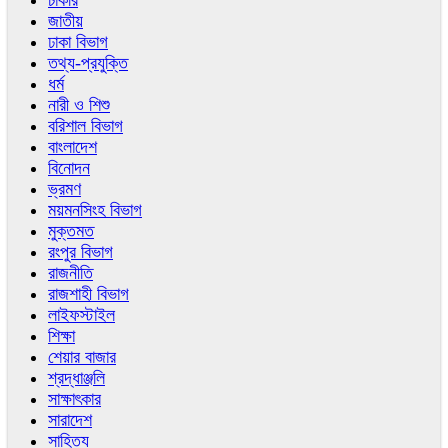
চাকরি
জাতীয়
ঢাকা বিভাগ
তথ্য-প্রযুক্তি
ধর্ম
নারী ও শিশু
বরিশাল বিভাগ
বাংলাদেশ
বিনোদন
ভ্রমণ
ময়মনসিংহ বিভাগ
মুক্তমত
রংপুর বিভাগ
রাজনীতি
রাজশাহী বিভাগ
লাইফস্টাইল
শিক্ষা
শেয়ার বাজার
শ্রদ্ধাঞ্জলি
সাক্ষাৎকার
সারাদেশ
সাহিত্য