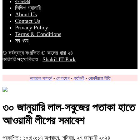
কনভার্টার
ভিডিও গ্যালারি
About Us
Contact Us
Privacy Policy
Terms & Conditions
সব খবর
© সর্বস্বত্ব সংরক্ষিত © কালের ধারা ২৪
কারিগরি সহযোগিতায় :
Shakil IT Park
আমাদের সম্পর্কে
-
যোগাযোগ
-
শর্তাবলী
-
গোপনীয়তা নীতি
৩০ জানুয়ারি লাল-সবুজের পতাকা হাতে
আওয়ামী লীগের সমাবেশ
প্রকাশিত : ১০:৪৩:১৭ অপরাহ্ন, শনিবার, ২৭ জানুয়ারী ২০২৪