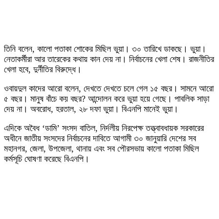
তিনি বলেন, কালো পতাকা শোকের মিছিল ভুয়া। ৩০ তারিখে ডাকছে। ভুয়া।
নেতাকর্মীরা আর তারেকের কথায় কান দেয় না। নির্বাচনের খেলা শেষ। রাজনীতির
খেলা হবে, দুর্নীতির বিরুদ্ধে।
ওবায়দুল কাদের আরো বলেন, দেখতে দেখতে চলে গেল ১৫ বছর। সামনে আরো
৫ বছর। মানুষ বাঁচে কয় বছর? আন্দোলন করে ভুয়া হয়ে গেছে। পাবলিক সাড়া
দেয় না। অবরোধ, হরতাল, ২৮ দফা ভুয়া। বিএনপি মানেই ভুয়া।
এদিকে অবৈধ ‘ডামি’ সংসদ বাতিল, নির্দলীয় নিরপেক্ষ তত্ত্বাবধায়ক সরকারের
অধীনে জাতীয় সংসদের নির্বাচনের দাবিতে আগামী ৩০ জানুয়ারি দেশের সব
মহানগর, জেলা, উপজেলা, থানায় এবং সব পৌরসভায় কালো পতাকা মিছিল
কর্মসূচি ঘোষণা করেছে বিএনপি।