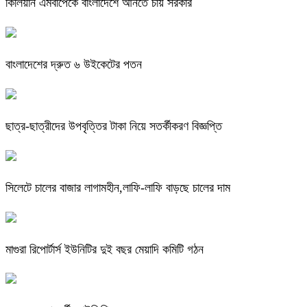
কিলিয়ান এমবাপেকে বাংলাদেশে আনতে চায় সরকার
বাংলাদেশের দ্রুত ৬ উইকেটের পতন
ছাত্র-ছাত্রীদের উপবৃত্তির টাকা নিয়ে সতর্কীকরণ বিজ্ঞপ্তি
সিলেটে চালের বাজার লাগামহীন,লাফি-লাফি বাড়ছে চালের দাম
মাগুরা রিপোর্টার্স ইউনিটির দুই বছর মেয়াদি কমিটি গঠন