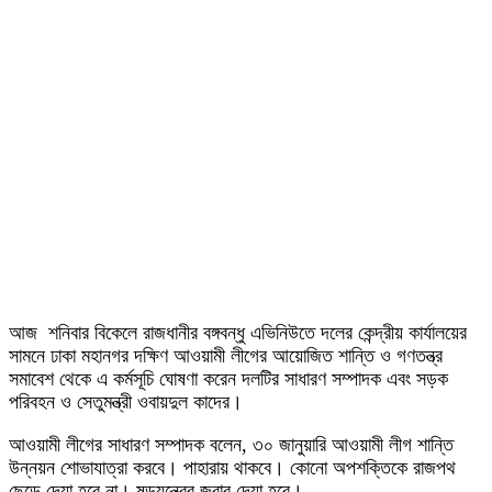
আজ শনিবার বিকেলে রাজধানীর বঙ্গবন্ধু এভিনিউতে দলের কেন্দ্রীয় কার্যালয়ের
সামনে ঢাকা মহানগর দক্ষিণ আওয়ামী লীগের আয়োজিত শান্তি ও গণতন্ত্র
সমাবেশ থেকে এ কর্মসূচি ঘোষণা করেন দলটির সাধারণ সম্পাদক এবং সড়ক
পরিবহন ও সেতুমন্ত্রী ওবায়দুল কাদের।
আওয়ামী লীগের সাধারণ সম্পাদক বলেন, ৩০ জানুয়ারি আওয়ামী লীগ শান্তি
উন্নয়ন শোভাযাত্রা করবে। পাহারায় থাকবে। কোনো অপশক্তিকে রাজপথ
ছেড়ে দেয়া হবে না। ষড়যন্ত্রের জবাব দেয়া হবে।