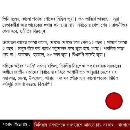
তিনি বলেন, কালো পতাকা শোকের মিছিল ভুয়া। ৩০ তারিখে ডাকছে। ভুয়া।
নেতাকর্মীরা আর তারেকের কথায় কান দেয় না। নির্বাচনের খেলা শেষ। রাজনীতির
খেলা হবে, দুর্নীতির বিরুদ্ধে।
ওবায়দুল কাদের আরো বলেন, দেখতে দেখতে চলে গেল ১৫ বছর। সামনে আরো
৫ বছর। মানুষ বাঁচে কয় বছর? আন্দোলন করে ভুয়া হয়ে গেছে। পাবলিক সাড়া
দেয় না। অবরোধ, হরতাল, ২৮ দফা ভুয়া। বিএনপি মানেই ভুয়া।
এদিকে অবৈধ ‘ডামি’ সংসদ বাতিল, নির্দলীয় নিরপেক্ষ তত্ত্বাবধায়ক সরকারের
অধীনে জাতীয় সংসদের নির্বাচনের দাবিতে আগামী ৩০ জানুয়ারি দেশের সব
মহানগর, জেলা, উপজেলা, থানায় এবং সব পৌরসভায় কালো পতাকা মিছিল
কর্মসূচি ঘোষণা করেছে বিএনপি।
সংবাদ শিরোনাম :
কিলিয়ান এমবাপেকে বাংলাদেশে আনতে চায় সরকার
বাংলাদেশের দ্র