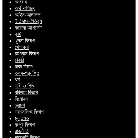
অপরাধ
অর্থ-বাণিজ্য
আইন-আদালত
ইতিহাস-ঐতিহ্য
করোনা আপডেট
কৃষি
খুলনা বিভাগ
খেলাধুলা
চট্টগ্রাম বিভাগ
চাকরি
ঢাকা বিভাগ
তথ্য-প্রযুক্তি
ধর্ম
নারী ও শিশু
বরিশাল বিভাগ
বিনোদন
ভ্রমণ
ময়মনসিংহ বিভাগ
মুক্তমত
রংপুর বিভাগ
রাজনীতি
রাজশাহী বিভাগ