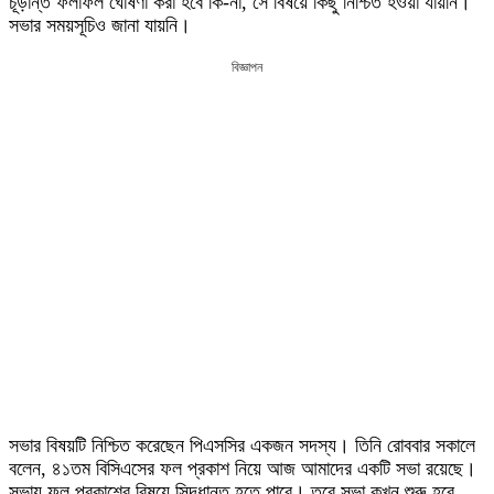
চূড়ান্ত ফলাফল ঘোষণা করা হবে কি-না, সে বিষয়ে কিছু নিশ্চিত হওয়া যায়নি।
সভার সময়সূচিও জানা যায়নি।
বিজ্ঞাপন
সভার বিষয়টি নিশ্চিত করেছেন পিএসসির একজন সদস্য। তিনি রোববার সকালে
বলেন, ৪১তম বিসিএসের ফল প্রকাশ নিয়ে আজ আমাদের একটি সভা রয়েছে।
সভায় ফল প্রকাশের বিষয়ে সিদ্ধান্ত হতে পারে। তবে সভা কখন শুরু হবে,