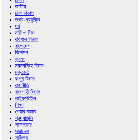
চাকরি
জাতীয়
ঢাকা বিভাগ
তথ্য-প্রযুক্তি
ধর্ম
নারী ও শিশু
বরিশাল বিভাগ
বাংলাদেশ
বিনোদন
ভ্রমণ
ময়মনসিংহ বিভাগ
মুক্তমত
রংপুর বিভাগ
রাজনীতি
রাজশাহী বিভাগ
লাইফস্টাইল
শিক্ষা
শেয়ার বাজার
শ্রদ্ধাঞ্জলি
সাক্ষাৎকার
সারাদেশ
সাহিত্য