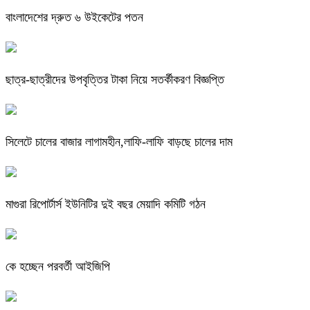
বাংলাদেশের দ্রুত ৬ উইকেটের পতন
ছাত্র-ছাত্রীদের উপবৃত্তির টাকা নিয়ে সতর্কীকরণ বিজ্ঞপ্তি
সিলেটে চালের বাজার লাগামহীন,লাফি-লাফি বাড়ছে চালের দাম
মাগুরা রিপোর্টার্স ইউনিটির দুই বছর মেয়াদি কমিটি গঠন
কে হচ্ছেন পরবর্তী আইজিপি