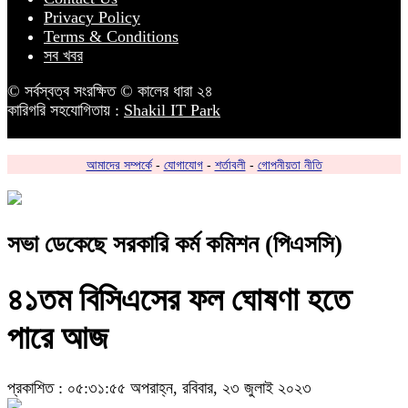
Privacy Policy
Terms & Conditions
সব খবর
© সর্বস্বত্ব সংরক্ষিত © কালের ধারা ২৪
কারিগরি সহযোগিতায় :
Shakil IT Park
আমাদের সম্পর্কে
-
যোগাযোগ
-
শর্তাবলী
-
গোপনীয়তা নীতি
সভা ডেকেছে সরকারি কর্ম কমিশন (পিএসসি)
৪১তম বিসিএসের ফল ঘোষণা হতে
পারে আজ
প্রকাশিত : ০৫:৩১:৫৫ অপরাহ্ন, রবিবার, ২৩ জুলাই ২০২৩