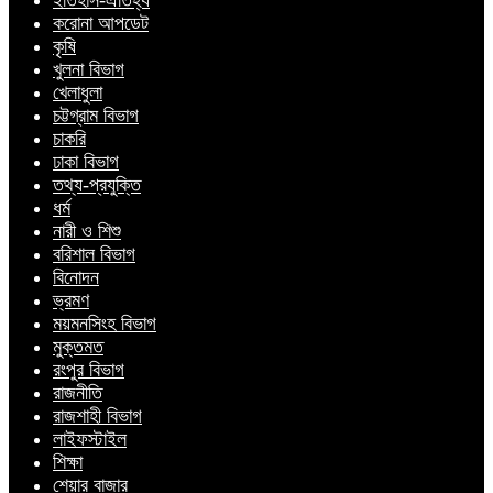
ইতিহাস-ঐতিহ্য
করোনা আপডেট
কৃষি
খুলনা বিভাগ
খেলাধুলা
চট্টগ্রাম বিভাগ
চাকরি
ঢাকা বিভাগ
তথ্য-প্রযুক্তি
ধর্ম
নারী ও শিশু
বরিশাল বিভাগ
বিনোদন
ভ্রমণ
ময়মনসিংহ বিভাগ
মুক্তমত
রংপুর বিভাগ
রাজনীতি
রাজশাহী বিভাগ
লাইফস্টাইল
শিক্ষা
শেয়ার বাজার