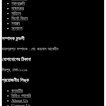
শ্রদ্ধাঞ্জলি
সাক্ষাৎকার
সাহিত্য
সিলেট বিভাগ
স্বাস্থ্য
অন্যান্য
সম্পাদক মন্ডলী
ভারপ্রাপ্ত সম্পাদক : মো: জয়নাল আবেদীন
যোগাযোগের ঠিকানা
মিরপুর, ঢাকা-১২১৬
প্রয়োজনীয় লিঙ্ক
কনভার্টার
ভিডিও গ্যালারি
About Us
Contact Us