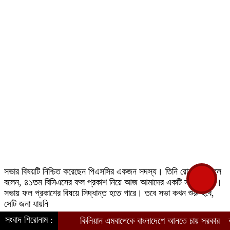
সভার বিষয়টি নিশ্চিত করেছেন পিএসসির একজন সদস্য। তিনি রোববার সকালে
বলেন, ৪১তম বিসিএসের ফল প্রকাশ নিয়ে আজ আমাদের একটি সভা রয়েছে।
সভায় ফল প্রকাশের বিষয়ে সিদ্ধান্ত হতে পারে। তবে সভা কখন শুরু হবে,
সেটি জনা যায়নি
সংবাদ শিরোনাম :
কিলিয়ান এমবাপেকে বাংলাদেশে আনতে চায় সরকার
বাংলাদেশে
৪১তম বিসিএসের লিখিত পরীক্ষায় অংশ নিয়েছিলেন ২১ হাজার ৫৬ জন। এর