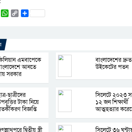
:
rest
Tumblr
WhatsApp
Copy
Share
Link
র
কিলিয়ান এমবাপেকে
বাংলাদেশের দ্রুত
বাংলাদেশে আনতে
উইকেটের পতন
চায় সরকার
াত্র-ছাত্রীদের
সিলেটে ২০২৩ স
পবৃত্তির টাকা নিয়ে
১২ জন শিক্ষার্থী
তর্কীকরণ বিজ্ঞপ্তি
আত্মহত্যার করে
গন্নাথপুরে দ্বিতীয় স্ত্রী
সিলেটে ৩৬ ঘন্টা