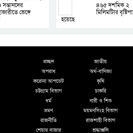
 সন্তানদের
৪৬৫ দশমিক ২
াজারীতে ভেঙ্গে
মিলিমটিার বৃষ্টিপ
ে
হয়েছে
প্রচ্ছদ
জাতীয়
অপরাধ
অর্থ-বাণিজ্য
করোনা আপডেট
কৃষি
চট্টগ্রাম বিভাগ
চাকরি
ধর্ম
নারী ও শিশু
ভ্রমণ
ময়মনসিংহ বিভাগ
রাজনীতি
রাজশাহী বিভাগ
শেয়ার বাজার
শ্রদ্ধাঞ্জলি