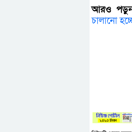
আরও পড়ুন
চালানো হচ্