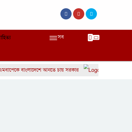
সব
াহিত্য
েকে বাংলাদেশে আনতে চায় সরকার
বাংলাদেশের দ্রুত ৬