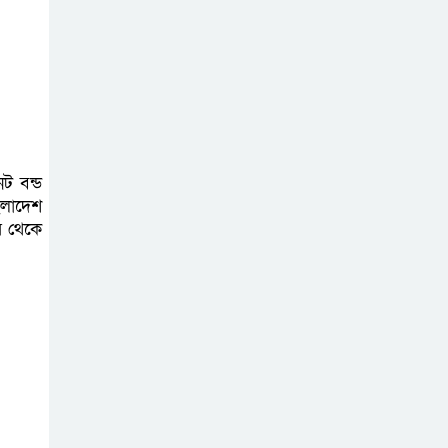
অনলাইন প্রেক্লাবের
ঈদ পুনর্মিলনী
অনুষ্ঠিত
েট বন্ড
াংলাদেশ
র থেকে