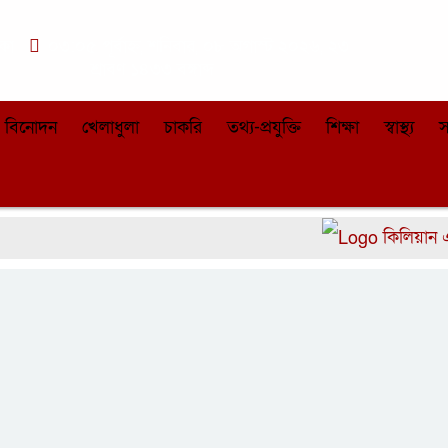
কা
০৩:০৫ পূর্বাহ্ন, শনিবার, ০৮ অগাস্ট ২০২৬, ২৩
শ্রাবণ ১৪৩৩ বঙ্গাব্দ
বিনোদন
খেলাধুলা
চাকরি
তথ্য-প্রযুক্তি
শিক্ষা
স্বাস্থ্য
স
কিলিয়ান এমবাপ