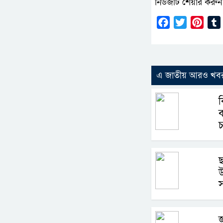
নিউজটি শেয়ার করুন
Facebook
Twitter
Pinte
এ জাতীয় আরও খব
ছ
উ
স
জ