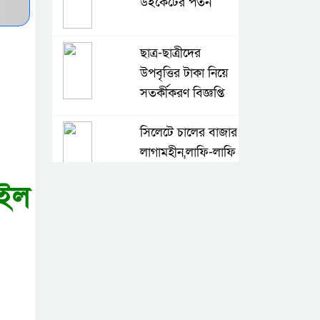
উইকেটের পতন
ছাত্র-ছাত্রীদের
উপবৃত্তির টাকা নিয়ে
সতর্কীকরণ বিজ্ঞপ্তি
সিলেটে চালের বাজার
লাগামহীন,লাফি-লাফি
বাড়ছে চালের দাম
াইল
মাগুরা রিপোর্টার্স
ইউনিটির দুই বছর
মেয়াদি কমিটি গঠন
কে হচ্ছেন পরবর্তী
আইজিপি