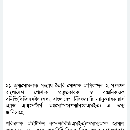
২১ জুন(সোমবার) সন্ধ্যায় তৈরি পোশাক মালিকদের ২ সংগঠন
বাংলাদেশ পোশাক প্রস্তুতকারক ও রপ্তানিকারক
সমিতি(বিজিএমইএ)এবং বাংলাদেশ নিটওয়্যারি ম্যানুফ্যাকচারার্স
অ্যান্ড এক্সপোর্টার্স অ্যাসোসিয়েশন(বিকেএমইএ) এ তথ্য
জানিয়েছে।
পরিচালক মহিউদ্দিন রুবেল(বিজিএমইএ)গণমাধ্যমকে জানান,