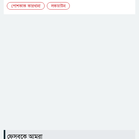
পোশকাক কারখানা
লকডাউন
ফেসবুকে আমরা