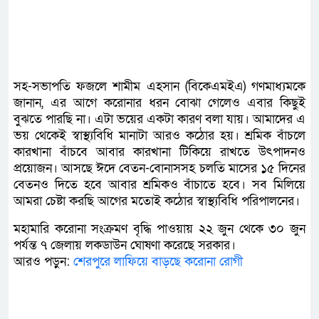
সহ-সভাপতি ফজলে শামীম এহসান (বিকেএমইএ) গণমাধ্যমকে
জানান, এর আগে করোনার ধরন বোঝা গেলেও এবার কিছুই
বুঝতে পারছি না। এটা ভয়ের একটা কারণ বলা যায়। আমাদের এ
ভয় থেকেই স্বাস্থ্যবিধি মানাটা আরও কঠোর হয়। শ্রমিক বাঁচলে
কারখানা বাঁচবে আবার কারখানা টিকিয়ে রাখতে উৎপাদনও
প্রয়োজন। আসছে ঈদে বেতন-বোনাসসহ চলতি মাসের ১৫ দিনের
বেতনও দিতে হবে আবার শ্রমিকও বাঁচাতে হবে। সব মিলিয়ে
আমরা চেষ্টা করছি আগের মতোই কঠোর স্বাস্থ্যবিধি পরিপালনের।
মহামারি করোনা সংক্রমণ বৃদ্ধি পাওয়ায় ২২ জুন থেকে ৩০ জুন
পর্যন্ত ৭ জেলায় লকডাউন ঘোষণা করেছে সরকার।
আরও পড়ুন:
শেরপুরে লাফিয়ে বাড়ছে করোনা রোগী