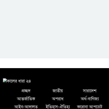
বৃহত্তর সিলেট জেলা অনলাইন
প্রেক্লাবের ঈদ পুনর্মিলনী অনুষ্ঠিত
প্রচ্ছদ
জাতীয়
সারাদেশ
আন্তর্জাতিক
অপরাধ
অর্থ-বাণিজ্য
আইন-আদালত
ইতিহাস-ঐতিহ্য
করোনা আপডেট