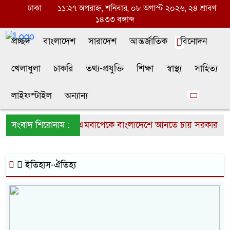
ঢাকা
১১:২৭ অপরাহ্ন, শনিবার, ০৮ অগাস্ট ২০২৬, ২৪ শ্রাবণ
১৪৩৩ বঙ্গাব্দ
প্রচ্ছদ
বাংলাদেশ
সারাদেশ
আন্তর্জাতিক
বিনোদন
খেলাধুলা
চাকরি
তথ্য-প্রযুক্তি
শিক্ষা
স্বাস্থ্য
সাহিত্য
লাইফস্টাইল
অন্যান্য
সংবাদ শিরোনাম :
কিলিয়ান এমবাপেকে বাংলাদেশে আনতে চায় সরকার
ইতিহাস-ঐতিহ্য