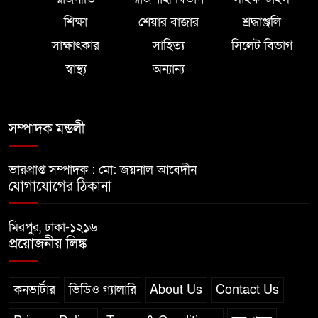
শিক্ষা
শেয়ার বাজার
শ্রদ্ধাঞ্জলি
বৃহত্তর সিলেট জেলা অনলাইন
১০
সাক্ষাৎকার
সাহিত্য
সিলেট বিভাগ
প্রেক্লাবের ঈদ পুনর্মিলনী অনুষ্ঠিত
স্বাস্থ্য
অন্যান্য
সম্পাদক মন্ডলী
ভারপ্রাপ্ত সম্পাদক : মো: জয়নাল আবেদীন
যোগাযোগের ঠিকানা
মিরপুর, ঢাকা-১২১৬
প্রয়োজনীয় লিঙ্ক
কনভার্টার
ভিডিও গ্যালারি
About Us
Contact Us