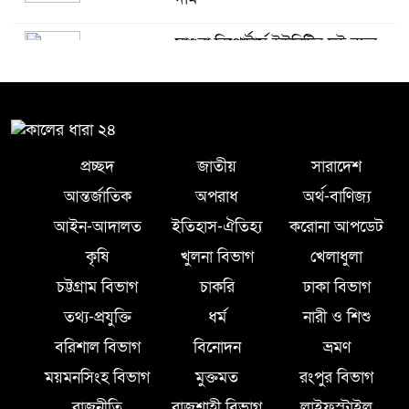
মাগুরা রিপোর্টার্স ইউনিটির দুই বছর
৫
মেয়াদি কমিটি গঠন
কে হচ্ছেন পরবর্তী আইজিপি
৬
প্রচ্ছদ
জাতীয়
সারাদেশ
আন্তর্জাতিক
অপরাধ
অর্থ-বাণিজ্য
সিলেটে ফের ভারি বৃষ্টিপাতের আভাস
৭
আইন-আদালত
ইতিহাস-ঐতিহ্য
করোনা আপডেট
কৃষি
খুলনা বিভাগ
খেলাধুলা
সিলেট বন্যায় ৯ টি উপজেলা প্লাবিত,
চট্টগ্রাম বিভাগ
চাকরি
ঢাকা বিভাগ
৮
তারপর উপজেলা নির্বাচন বুধবার
তথ্য-প্রযুক্তি
ধর্ম
নারী ও শিশু
বরিশাল বিভাগ
বিনোদন
ভ্রমণ
গাজীপুর মিডিয়া ক্লাবের উদ্যোগে
ময়মনসিংহ বিভাগ
মুক্তমত
রংপুর বিভাগ
৯
বিশুদ্ধ খাবার পানি ও স্যালাইন বিতরণ
রাজনীতি
রাজশাহী বিভাগ
লাইফস্টাইল