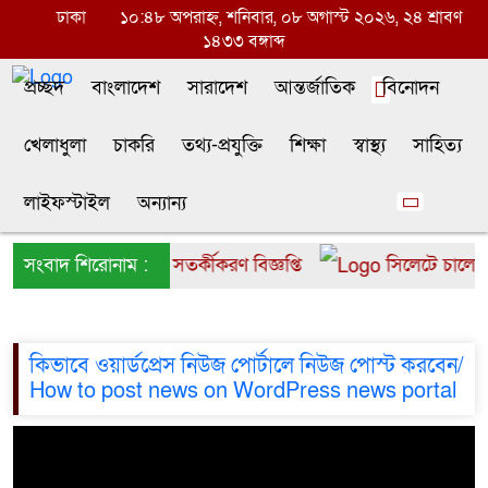
ঢাকা
১০:৪৮ অপরাহ্ন, শনিবার, ০৮ অগাস্ট ২০২৬, ২৪ শ্রাবণ
১৪৩৩ বঙ্গাব্দ
প্রচ্ছদ
বাংলাদেশ
সারাদেশ
আন্তর্জাতিক
বিনোদন
খেলাধুলা
চাকরি
তথ্য-প্রযুক্তি
শিক্ষা
স্বাস্থ্য
সাহিত্য
লাইফস্টাইল
অন্যান্য
ীদের উপবৃত্তির টাকা নিয়ে সতর্কীকরণ বিজ্ঞপ্তি
সংবাদ শিরোনাম :
সিলেটে চালের ব
কিভাবে ওয়ার্ডপ্রেস নিউজ পোর্টালে নিউজ পোস্ট করবেন/
How to post news on WordPress news portal