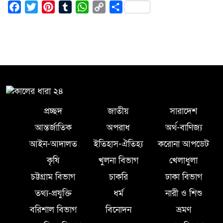
Facebook
Twitter
Pinterest
Tumblr
WhatsApp
Copy
Share
Link
প্রচ্ছদ
জাতীয়
সারাদেশ
আন্তর্জাতিক
অপরাধ
অর্থ-বাণিজ্য
আইন-আদালত
ইতিহাস-ঐতিহ্য
করোনা আপডেট
কৃষি
খুলনা বিভাগ
খেলাধুলা
চট্টগ্রাম বিভাগ
চাকরি
ঢাকা বিভাগ
তথ্য-প্রযুক্তি
ধর্ম
নারী ও শিশু
বরিশাল বিভাগ
বিনোদন
ভ্রমণ