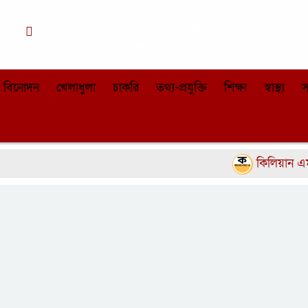
াকা
০৯:৪৮ অপরাহ্ন, শনিবার, ০৮ অগাস্ট ২০২৬,
২৪ শ্রাবণ ১৪৩৩ বঙ্গাব্দ
বিনোদন
খেলাধুলা
চাকরি
তথ্য-প্রযুক্তি
শিক্ষা
স্বাস্থ্য
স
কিলিয়ান এমবাপ