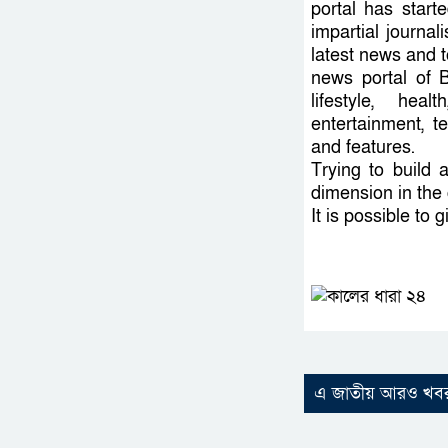
portal has starte
impartial journa
latest news and t
news portal of B
lifestyle, heal
entertainment, te
and features.
Trying to build 
dimension in the 
It is possible to
এ জাতীয় আরও খব