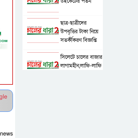
উইকেটের পতন
ছাত্র-ছাত্রীদের
উপবৃত্তির টাকা নিয়ে
সতর্কীকরণ বিজ্ঞপ্তি
সিলেটে চালের বাজার
লাগামহীন,লাফি-লাফি
বাড়ছে চালের দাম
মাগুরা রিপোর্টার্স
gle
ইউনিটির দুই বছর
মেয়াদি কমিটি গঠন
কে হচ্ছেন পরবর্তী
 news
আইজিপি