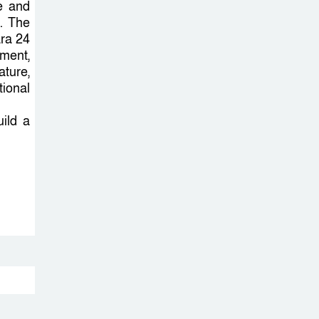
ve and
0. The
ara 24
সিলেটে ফের ভারি
ment,
বৃষ্টিপাতের আভাস
ture,
tional
সিলেট বন্যায় ৯ টি
uild a
উপজেলা প্লাবিত,
তারপর উপজেলা
নির্বাচন বুধবার
গাজীপুর মিডিয়া
ক্লাবের উদ্যোগে
বিশুদ্ধ খাবার পানি ও
স্যালাইন বিতরণ
বৃহত্তর সিলেট জেলা