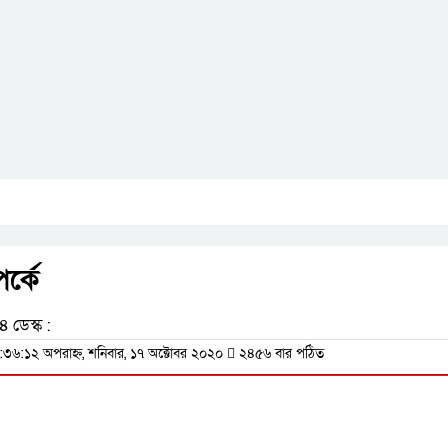
র্কে
 ডেস্ক :
:৩৬:১২ অপরাহ্ন, শনিবার, ১৭ অক্টোবর ২০২০
২৪৫৬ বার পঠিত