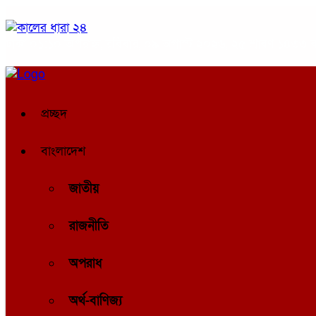
ঢাকা
০১:১০ অপরাহ্ন, রবিবার, ০৯ অগাস্ট ২০২৬, ২৫ শ্রাবণ ১৪৩৩ বঙ্
প্রচ্ছদ
বাংলাদেশ
জাতীয়
রাজনীতি
অপরাধ
অর্থ-বাণিজ্য