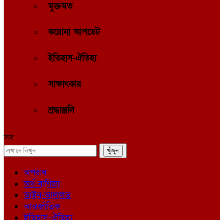
মুক্তমত
করোনা আপডেট
ইতিহাস-ঐতিহ্য
সাক্ষাৎকার
শ্রদ্ধাঞ্জলি
সব
অপরাধ
অর্থ-বাণিজ্য
আইন-আদালত
আন্তর্জাতিক
ইতিহাস-ঐতিহ্য