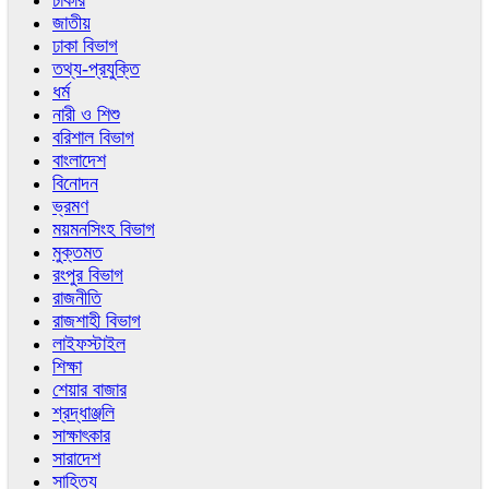
চাকরি
জাতীয়
ঢাকা বিভাগ
তথ্য-প্রযুক্তি
ধর্ম
নারী ও শিশু
বরিশাল বিভাগ
বাংলাদেশ
বিনোদন
ভ্রমণ
ময়মনসিংহ বিভাগ
মুক্তমত
রংপুর বিভাগ
রাজনীতি
রাজশাহী বিভাগ
লাইফস্টাইল
শিক্ষা
শেয়ার বাজার
শ্রদ্ধাঞ্জলি
সাক্ষাৎকার
সারাদেশ
সাহিত্য